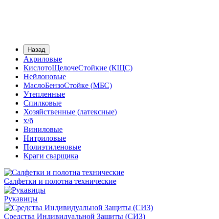
Назад
Акриловые
КислотоЩелочеСтойкие (КЩС)
Нейлоновые
МаслоБензоСтойке (МБС)
Утепленные
Спилковые
Хозяйственные (латексные)
х/б
Виниловые
Нитриловые
Полиэтиленовые
Краги сварщика
Салфетки и полотна технические
Рукавицы
Средства Индивидуальной Защиты (СИЗ)